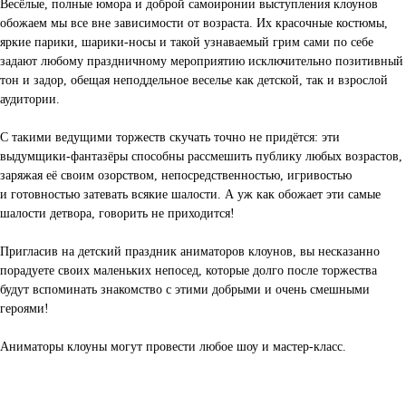
Весёлые, полные юмора и доброй самоиронии выступления клоунов
обожаем мы все вне зависимости от возраста. Их красочные костюмы,
яркие парики, шарики-носы и такой узнаваемый грим сами по себе
задают любому праздничному мероприятию исключительно позитивный
тон и задор, обещая неподдельное веселье как детской, так и взрослой
аудитории.
С такими ведущими торжеств скучать точно не придётся: эти
выдумщики-фантазёры способны рассмешить публику любых возрастов,
заряжая её своим озорством, непосредственностью, игривостью
и готовностью затевать всякие шалости. А уж как обожает эти самые
шалости детвора, говорить не приходится!
Пригласив на детский праздник аниматоров клоунов, вы несказанно
порадуете своих маленьких непосед, которые долго после торжества
будут вспоминать знакомство с этими добрыми и очень смешными
героями!
Аниматоры клоуны могут провести любое шоу и мастер-класс.