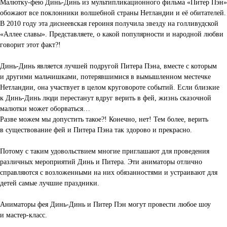
Малютку-фею Динь-Динь из мультипликационного фильма «Питер Пэн»
обожают все поклонники волшебной страны Нетландии и её обитателей.
В 2010 году эта диснеевская героиня получила звезду на голливудской
«Аллее славы». Представляете, о какой популярности и народной любви
говорит этот факт?!
Динь-Динь является лучшей подругой Питера Пэна, вместе с которым
и другими мальчишками, потерявшимися в вымышленном местечке
Нетландии, она участвует в целом круговороте событий. Если близкие
к Динь-Динь люди перестанут вдруг верить в фей, жизнь сказочной
малютки может оборваться…
Разве можем мы допустить такое?! Конечно, нет! Тем более, верить
в существование фей и Питера Пэна так здорово и прекрасно.
Потому с таким удовольствием многие приглашают для проведения
различных мероприятий Динь и Питера. Эти аниматоры отлично
справляются с возложенными на них обязанностями и устраивают для
детей самые лучшие праздники.
Аниматоры фея Динь-Динь и Питер Пэн могут провести любое шоу
и мастер-класс.