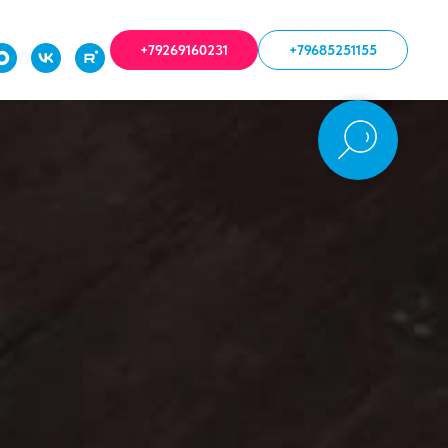
+79269160231
+79685251155