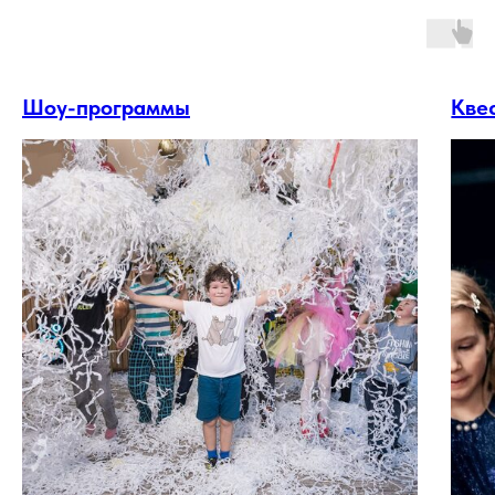
Шоу-программы
Кве